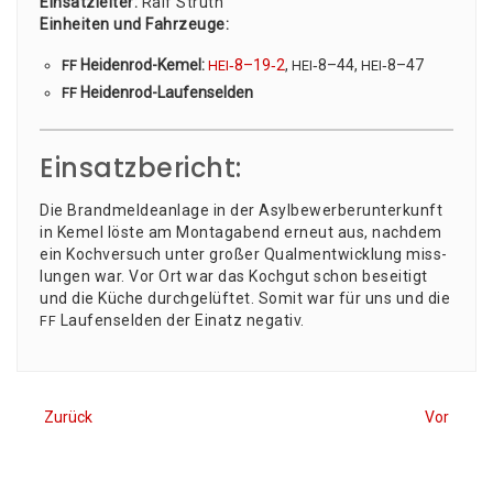
Ein­satz­lei­ter:
Ralf Struth
Ein­hei­ten und Fahr­zeu­ge:
Hei­den­rod-Kemel:
‑8–19‑2
,
‑8–44,
‑8–47
FF
HEI
HEI
HEI
Hei­den­rod-Lau­fen­sel­den
FF
Einsatzbericht:
Die Brand­mel­de­an­la­ge in der Asyl­be­wer­ber­un­ter­kunft
in Kemel lös­te am Mon­tag­abend erneut aus, nach­dem
ein Koch­ver­such unter gro­ßer Qual­m­ent­wick­lung miss­
lun­gen war. Vor Ort war das Koch­gut schon besei­tigt
und die Küche durch­ge­lüf­tet. Somit war für uns und die
Lau­fen­sel­den der Ein­atz negativ.
FF
Zurück
Vor