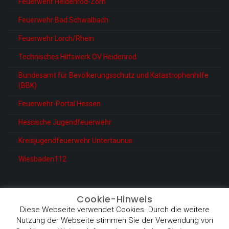
Feuerwehr Heidenrod-Zorn
Feuerwehr Bad Schwalbach
Feuerwehr Lorch/Rhein
Technisches Hilfswerk OV Heidenrod
Bundesamt für Bevölkerungsschutz und Katastrophenhilfe
(BBK)
Feuerwehr-Portal Hessen
Hessische Jugendfeuerwehr
Kreisjugendfeuerwehr Untertaunus
Wiesbaden112
Cookie-Hinweis
Diese Webseite verwendet Cookies. Durch die weitere
© Feuerwehr Heidenrod-Kemel
Nutzung der Webseite stimmen Sie der Verwendung von
Proudly powered by WordPress
|
Theme: BetterHealth by