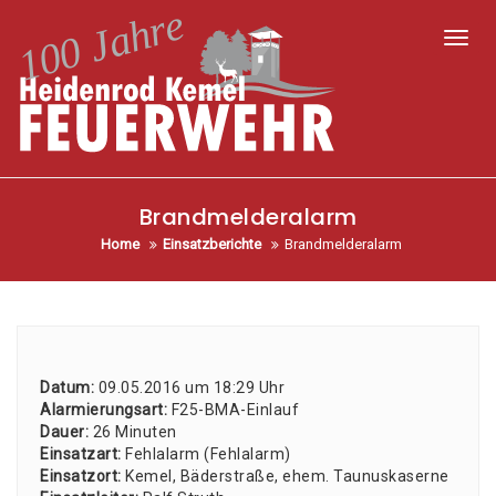
Toggl
Brandmelderalarm
Home
Einsatzberichte
Brandmelderalarm
Datum:
09.05.2016 um 18:29 Uhr
Alar­mie­rungs­art:
F25-BMA-Ein­lauf
Dau­er:
26 Minu­ten
Ein­satz­art:
Fehl­alarm (Fehl­alarm)
Ein­satz­ort:
Kemel, Bäder­stra­ße, ehem. Tau­nus­ka­ser­ne