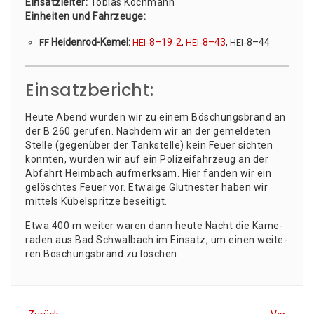
Ein­satz­lei­ter:
Tobi­as Koch­mann
Ein­hei­ten und Fahr­zeu­ge:
Hei­den­rod-Kemel:
‑8–19‑2
,
‑8–43
,
‑8–44
FF
HEI
HEI
HEI
Einsatzbericht:
Heu­te Abend wur­den wir zu einem Böschungs­brand an
der B 260 geru­fen. Nach­dem wir an der gemel­de­ten
Stel­le (gegen­über der Tank­stel­le) kein Feu­er sich­ten
konn­ten, wur­den wir auf ein Poli­zei­fahr­zeug an der
Abfahrt Heim­bach auf­merk­sam. Hier fan­den wir ein
gelösch­tes Feu­er vor. Etwa­ige Glut­nes­ter haben wir
mit­tels Kübel­sprit­ze beseitigt.
Etwa 400 m wei­ter waren dann heu­te Nacht die Kame­
ra­den aus Bad Schwal­bach im Ein­satz, um einen wei­te­
ren Böschungs­brand zu löschen.