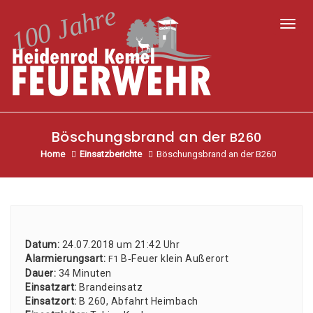
Toggl
Böschungsbrand an der
B260
Home
Einsatzberichte
Böschungsbrand an der B260
Datum:
24.07.2018 um 21:42 Uhr
Alar­mie­rungs­art:
B‑Feuer klein Außer­ort
F1
Dau­er:
34 Minu­ten
Ein­satz­art:
Brand­ein­satz
Ein­satz­ort:
B 260, Abfahrt Heim­bach