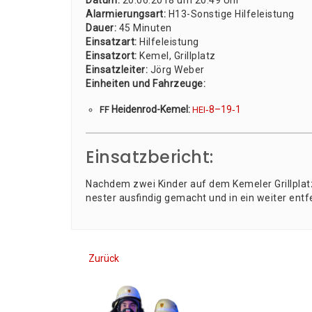
Datum:
20.06.2018 um 20:49 Uhr
Alar­mie­rungs­art:
H13-Sons­ti­ge Hil­fe­leis­tung
Dau­er:
45 Minu­ten
Ein­satz­art:
Hil­fe­leis­tung
Ein­satz­ort:
Kemel, Grill­platz
Ein­satz­lei­ter:
Jörg Weber
Ein­hei­ten und Fahr­zeu­ge:
Hei­den­rod-Kemel:
‑8–19‑1
FF
HEI
Einsatzbericht:
Nach­dem zwei Kin­der auf dem Keme­l­er Grill­pl
nes­ter aus­fin­dig gemacht und in ein wei­ter ent
Zurück