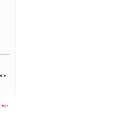
pen­
Vor