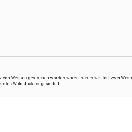
atz von Wes­pen gesto­chen wor­den waren, haben wir dort zwei Wes­
­fern­tes Wald­stück umgesiedelt.