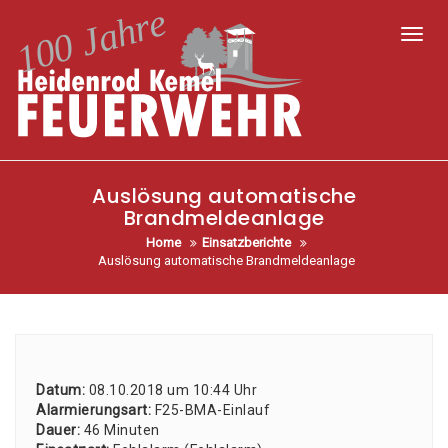
Toggl
Auslösung automatische
Brandmeldeanlage
Home
Einsatzberichte
Auslösung automatische Brandmeldeanlage
Datum:
08.10.2018 um 10:44 Uhr
Alar­mie­rungs­art:
F25-BMA-Ein­lauf
Dau­er:
46 Minu­ten