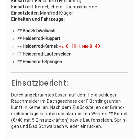
Ein­satz­art:
Fehl­alarm (Fehl­alarm)
Ein­satz­ort:
Kemel, ehem. Tau­nus­ka­ser­ne
Ein­satz­lei­ter:
Man­fred Krü­ger
Ein­hei­ten und Fahr­zeu­ge:
Bad Schwalbach
FF
Hei­den­rod-Hup­pert
FF
Hei­den­rod-Kemel:
‑8–19‑1
,
‑8–40
FF
HEI
HEI
Hei­den­rod-Lau­fen­sel­den
FF
Hei­den­rod-Sprin­gen
FF
Einsatzbericht:
Durch ange­brann­tes Essen auf dem Herd schlu­gen
Rauch­mel­der im Dach­ge­schoss der Flücht­lings­un­ter­
kunft in Kemel an. Nach dem Zurück­stel­len der Brand­
mel­de­an­la­ge konn­ten die alar­mier­ten Weh­ren
Kemel
FF
(8/40 mit 5 Ein­satz­kräf­ten) sowie Lau­fen­sel­den, Sprin­
gen und Bad Schwal­bach wie­der einrücken.