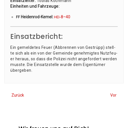
Ein­satz­lei­ter:
Tobi­as Koch­mann
Ein­hei­ten und Fahr­zeu­ge:
Hei­den­rod-Kemel:
‑8–40
FF
HEI
Einsatzbericht:
Ein gemel­de­tes Feu­er (Abbren­nen von Gestrüpp) stell­
te sich als ein von der Gemein­de geneh­mig­tes Nutz­feu­
er her­aus, so dass die Poli­zei nicht ange­for­dert wer­den
muss­te. Die Ein­satz­stel­le wur­de dem Eigen­tü­mer
übergeben.
Zurück
Vor