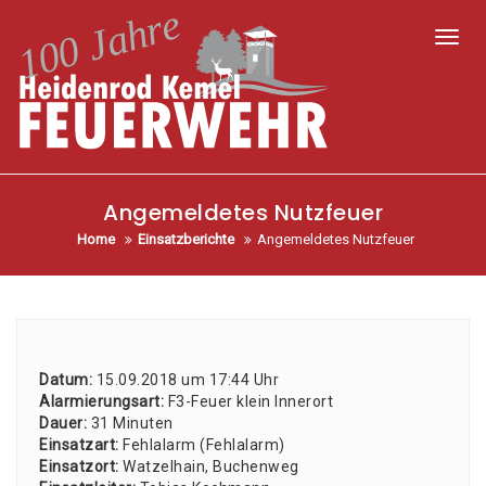
Toggl
Angemeldetes Nutzfeuer
Home
Einsatzberichte
Angemeldetes Nutzfeuer
Datum:
15.09.2018 um 17:44 Uhr
Alar­mie­rungs­art:
F3-Feu­er klein Inner­ort
Dau­er:
31 Minu­ten
Ein­satz­art:
Fehl­alarm (Fehl­alarm)
Ein­satz­ort:
Wat­zel­hain, Buchen­weg