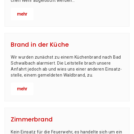
chen Wehr abge­löscht wer­den…
mehr
Brand in der Küche
Wir wur­den zunächst zu einem Küchen­brand nach Bad
Schwal­bach alar­miert. Die Leit­stel­le brach unse­re
Anfahrt jedoch ab und wies uns einer ande­ren Ein­satz­
stel­le, einem gemel­de­ten Wald­brand, zu.
mehr
Zimmerbrand
Kein Ein­satz für die Feu­er­wehr, es han­del­te sich um ein