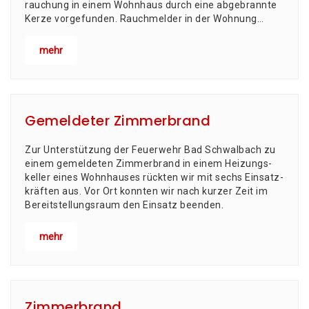
rau­chung in einem Wohn­haus durch eine abge­brann­te
Ker­ze vor­ge­fun­den. Rauch­mel­der in der Woh­nung…
mehr
Gemeldeter Zimmerbrand
Zur Unter­stüt­zung der Feu­er­wehr Bad Schwal­bach zu
einem gemel­de­ten Zim­mer­brand in einem Hei­zungs­
kel­ler eines Wohn­hau­ses rück­ten wir mit sechs Ein­satz­
kräf­ten aus. Vor Ort konn­ten wir nach kur­zer Zeit im
Bereit­stel­lungs­raum den Ein­satz beenden.
mehr
Zimmerbrand