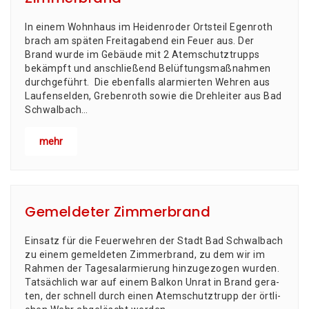
In einem Wohn­haus im Hei­den­ro­der Orts­teil Egen­roth
brach am spä­ten Frei­tag­abend ein Feu­er aus. Der
Brand wur­de im Gebäu­de mit 2 Atem­schutz­trupps
bekämpft und anschlie­ßend Belüf­tungs­maß­nah­men
durchgeführt. Die eben­falls alar­mier­ten Weh­ren aus
Lau­fen­sel­den, Gre­ben­roth sowie die Dreh­lei­ter aus Bad
Schwal­bach…
mehr
Gemeldeter Zimmerbrand
Ein­satz für die Feu­er­weh­ren der Stadt Bad Schwal­bach
zu einem gemel­de­ten Zim­mer­brand, zu dem wir im
Rah­men der Tages­alar­mie­rung hin­zu­ge­zo­gen wurden.
Tat­säch­lich war auf einem Bal­kon Unrat in Brand gera­
ten, der schnell durch einen Atem­schutz­trupp der ört­li­