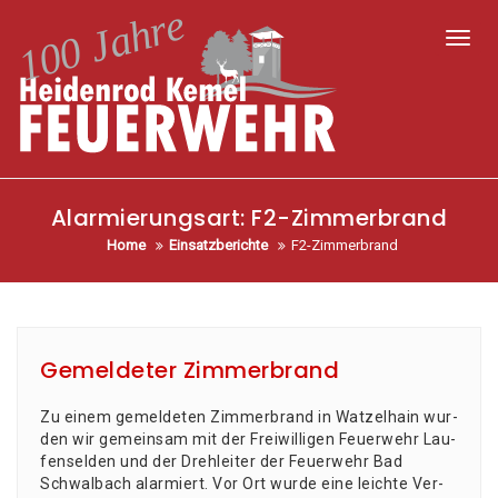
Toggl
Alarmierungsart:
F2-Zimmerbrand
Home
Einsatzberichte
F2-Zimmerbrand
Gemeldeter Zimmerbrand
Zu einem gemel­de­ten Zim­mer­brand in Wat­zel­hain wur­
den wir gemein­sam mit der Frei­wil­li­gen Feu­er­wehr Lau­
fen­sel­den und der Dreh­lei­ter der Feu­er­wehr Bad
Schwal­bach alarmiert. Vor Ort wur­de eine leich­te Ver­