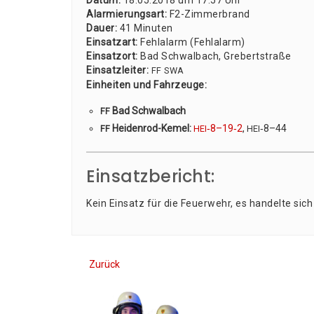
Datum:
18.05.2018 um 17:57 Uhr
Alar­mie­rungs­art:
F2-Zim­mer­brand
Dau­er:
41 Minu­ten
Ein­satz­art:
Fehl­alarm (Fehl­alarm)
Ein­satz­ort:
Bad Schwal­bach, Gre­bert­stra­ße
Ein­satz­lei­ter:
FF
SWA
Ein­hei­ten und Fahr­zeu­ge:
Bad Schwalbach
FF
Hei­den­rod-Kemel:
‑8–19‑2
,
‑8–44
FF
HEI
HEI
Einsatzbericht:
Kein Ein­satz für die Feu­er­wehr, es han­del­te sich
Zurück