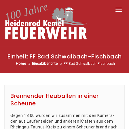
Toggl
Einheit:
FF Bad Schwalbach-Fischbach
Home
Einsatzberichte
FF Bad Schwalbach-Fischbach
Brennender Heuballen in einer
Scheune
Gegen 18:00 wur­den wir zusam­men mit den Kame­ra­
den aus Lau­fen­sel­den und ande­ren Kräf­ten aus dem
Rhein­gau-Tau­nus-Kreis zu einem Scheu­nen­brand nach