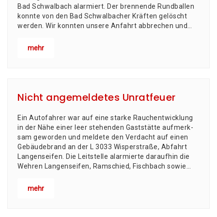
Bad Schwal­bach alar­miert. Der bren­nen­de Rund­bal­len
konn­te von den Bad Schwal­ba­cher Kräf­ten gelöscht
wer­den. Wir konn­ten unse­re Anfahrt abbre­chen und…
mehr
Nicht angemeldetes Unratfeuer
Ein Auto­fah­rer war auf eine star­ke Rauch­ent­wick­lung
in der Nähe einer leer ste­hen­den Gast­stät­te auf­merk­
sam gewor­den und mel­de­te den Ver­dacht auf einen
Gebäu­de­brand an der L 3033 Wis­per­stra­ße, Abfahrt
Langenseifen. Die Leit­stel­le alar­mier­te dar­auf­hin die
Weh­ren Lan­gen­sei­fen, Ram­schied, Fisch­bach sowie…
mehr