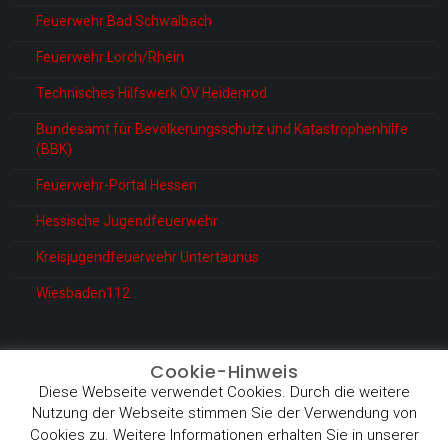
Feuerwehr Bad Schwalbach
Feuerwehr Lorch/Rhein
Technisches Hilfswerk OV Heidenrod
Bundesamt für Bevölkerungsschutz und Katastrophenhilfe
(BBK)
Feuerwehr-Portal Hessen
Hessische Jugendfeuerwehr
Kreisjugendfeuerwehr Untertaunus
Wiesbaden112
Cookie-Hinweis
Diese Webseite verwendet Cookies. Durch die weitere
© Feuerwehr Heidenrod-Kemel
Nutzung der Webseite stimmen Sie der Verwendung von
Proudly powered by WordPress
|
Theme: BetterHealth by
Cookies zu. Weitere Informationen erhalten Sie in unserer