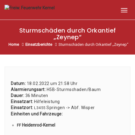
Toggl
Sturmschäden durch Orkantief
„Zeynep“
Home
Einsatzberichte
Sturmschäden durch Orkantief „Zeynep“
Datum:
18.02.2022 um 21:58 Uhr
Alar­mie­rungs­art:
H5B-Sturm­scha­den/­Baum
Dau­er:
36 Minu­ten
Ein­satz­art:
Hil­fe­leis­tung
Ein­satz­ort:
Sprin­gen -> Abf. Wis­per
L3455
Ein­hei­ten und Fahr­zeu­ge:
Hei­den­rod-Kemel
FF