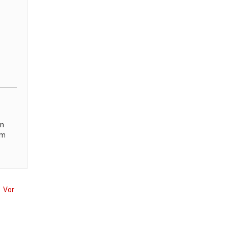
en
im
Vor