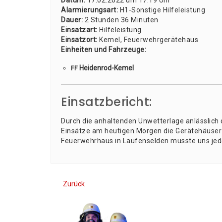
Datum:
17.02.2022 um 17:19 Uhr
Alar­mie­rungs­art:
H1-Sons­ti­ge Hil­fe­leis­tung
Dau­er:
2 Stun­den 36 Minu­ten
Ein­satz­art:
Hil­fe­leis­tung
Ein­satz­ort:
Kemel, Feu­er­wehr­ge­rä­te­haus
Ein­hei­ten und Fahr­zeu­ge:
Hei­den­rod-Kemel
FF
Einsatzbericht:
Durch die anhal­ten­den Unwet­ter­la­ge anläss­lich
Ein­sät­ze am heu­ti­gen Mor­gen die Gerä­te­häu­ser
Feu­er­wehr­haus in Lau­fen­sel­den muss­te uns je
Zurück