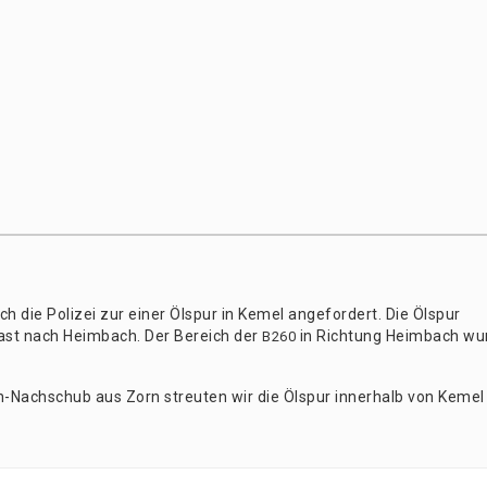
rch die Poli­zei zur einer Ölspur in Kemel ange­for­dert. Die Ölspur
 fast nach Heim­bach. Der Bereich der
in Rich­tung Heim­bach wu
B260
­gen-Nach­schub aus Zorn streu­ten wir die Ölspur inner­halb von Kemel