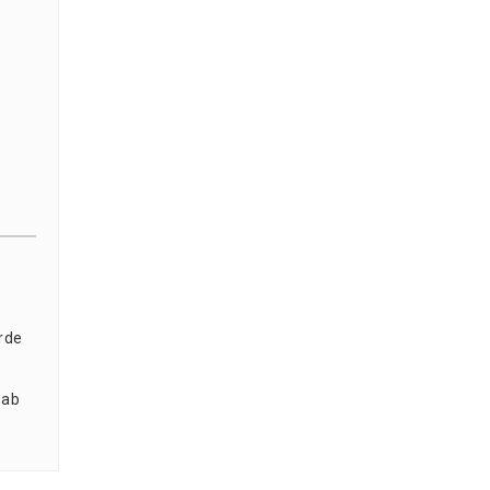
r­de
 ab