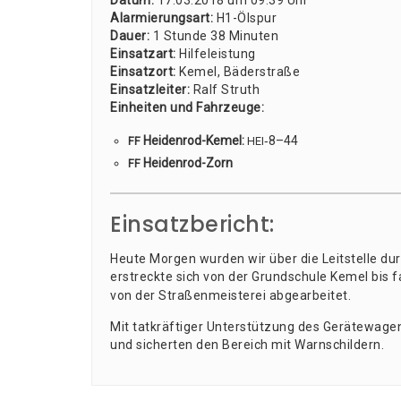
Datum:
17.03.2018 um 09:39 Uhr
Alar­mie­rungs­art:
H1-Ölspur
Dau­er:
1 Stun­de 38 Minu­ten
Ein­satz­art:
Hil­fe­leis­tung
Ein­satz­ort:
Kemel, Bäder­stra­ße
Ein­satz­lei­ter:
Ralf Struth
Ein­hei­ten und Fahr­zeu­ge:
Hei­den­rod-Kemel:
‑8–44
FF
HEI
Hei­den­rod-Zorn
FF
Einsatzbericht:
Heu­te Mor­gen wur­den wir über die Leit­stel­le du
erstreck­te sich von der Grund­schu­le Kemel bis
von der Stra­ßen­meis­te­rei abgearbeitet.
Mit tat­kräf­ti­ger Unter­stüt­zung des Gerä­te­wa
und sicher­ten den Bereich mit Warnschildern.