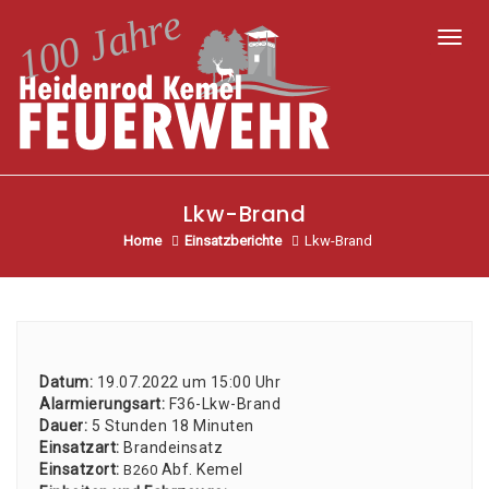
Toggl
Lkw-Brand
Home
Einsatzberichte
Lkw-Brand
Datum:
19.07.2022 um 15:00 Uhr
Alar­mie­rungs­art:
F36-Lkw-Brand
Dau­er:
5 Stun­den 18 Minu­ten
Ein­satz­art:
Brand­ein­satz
Ein­satz­ort:
Abf. Kemel
B260