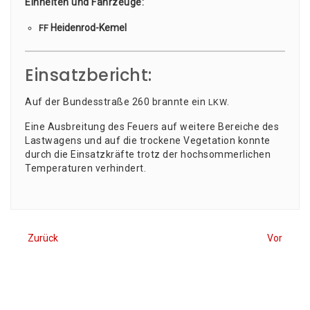
Ein­hei­ten und Fahr­zeu­ge:
Hei­den­rod-Kemel
FF
Einsatzbericht:
Auf der Bun­des­stra­ße 260 brann­te ein
.
LKW
Eine Aus­brei­tung des Feu­ers auf wei­te­re Berei­che des
Last­wa­gens und auf die tro­cke­ne Vege­ta­ti­on konn­te
durch die Ein­satz­kräf­te trotz der hoch­som­mer­li­chen
Tem­pe­ra­tu­ren verhindert.
Zurück
Vor