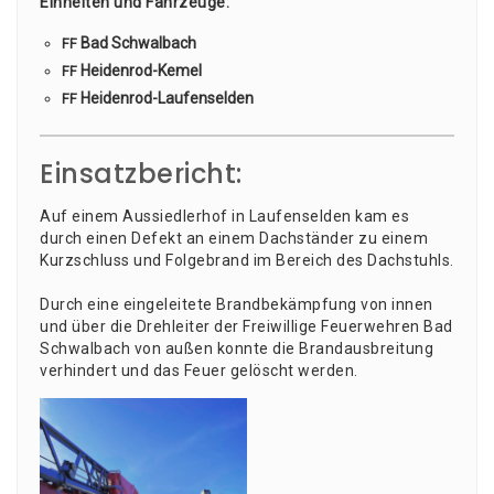
Ein­hei­ten und Fahr­zeu­ge:
Bad Schwalbach
FF
Hei­den­rod-Kemel
FF
Hei­den­rod-Lau­fen­sel­den
FF
Einsatzbericht:
Auf einem Aus­sied­ler­hof in Lau­fen­sel­den kam es
durch einen Defekt an einem Dach­stän­der zu einem
Kurz­schluss und Fol­ge­brand im Bereich des Dach­stuhls.
Durch eine ein­ge­lei­te­te Brand­be­kämp­fung von innen
und über die Dreh­lei­ter der Frei­wil­li­ge Feu­er­weh­ren Bad
Schwal­bach von außen konn­te die Brand­aus­brei­tung
ver­hin­dert und das Feu­er gelöscht werden.