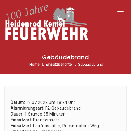
Toggl
Gebäudebrand
Home
Einsatzberichte
Gebäudebrand
Datum:
18.07.2022 um 18:24 Uhr
Alar­mie­rungs­art:
F2-Gebäu­de­brand
Dau­er:
1 Stun­de 35 Minu­ten
Ein­satz­art:
Brand­ein­satz
Ein­satz­ort:
Lau­fen­sel­den, Recken­ro­ther Weg