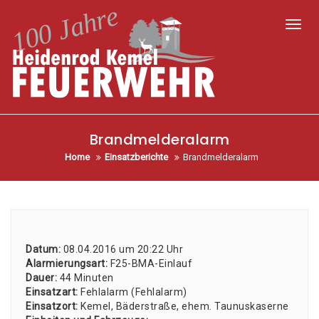
Toggl
Brandmelderalarm
Home
Einsatzberichte
Brandmelderalarm
Datum:
08.04.2016 um 20:22 Uhr
Alar­mie­rungs­art:
F25-BMA-Ein­lauf
Dau­er:
44 Minu­ten
Ein­satz­art:
Fehl­alarm (Fehl­alarm)
Ein­satz­ort:
Kemel, Bäder­stra­ße, ehem. Tau­nus­ka­ser­ne