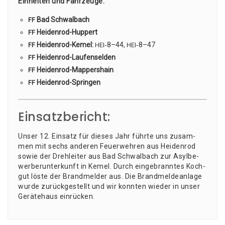
Ein­hei­ten und Fahr­zeu­ge:
Bad Schwalbach
FF
Hei­den­rod-Hup­pert
FF
Hei­den­rod-Kemel:
‑8–44,
‑8–47
FF
HEI
HEI
Hei­den­rod-Lau­fen­sel­den
FF
Hei­den­rod-Map­pers­hain
FF
Hei­den­rod-Sprin­gen
FF
Einsatzbericht:
Unser 12. Ein­satz für die­ses Jahr führ­te uns zusam­
men mit sechs ande­ren Feu­er­weh­ren aus Hei­den­rod
sowie der Dreh­lei­ter aus Bad Schwal­bach zur Asyl­be­
wer­ber­un­ter­kunft in Kemel. Durch ein­ge­brann­tes Koch­
gut lös­te der Brand­mel­der aus. Die Brand­mel­de­an­la­ge
wur­de zurück­ge­stellt und wir konn­ten wie­der in unser
Gerä­te­haus einrücken.