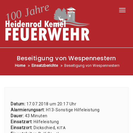
Toggl
Beseitigung von Wespennestern
Home
Einsatzberichte
Beseitigung von Wespennestern
Datum:
17.07.2018 um 20:17 Uhr
Alar­mie­rungs­art:
H13-Sons­ti­ge Hil­fe­leis­tung
Dau­er:
43 Minu­ten
Ein­satz­art:
Hil­fe­leis­tung
Ein­satz­ort:
Dick­schied,
KITA