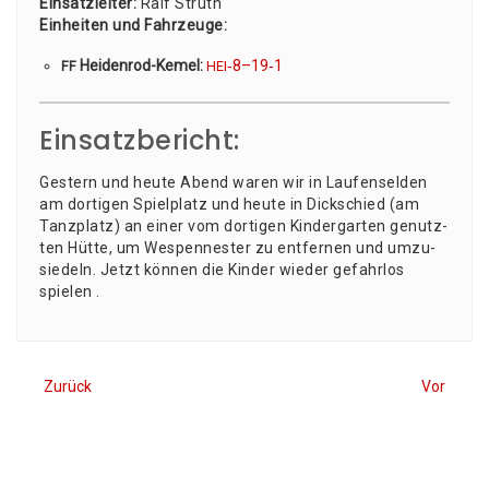
Ein­satz­lei­ter:
Ralf Struth
Ein­hei­ten und Fahr­zeu­ge:
Hei­den­rod-Kemel:
‑8–19‑1
FF
HEI
Einsatzbericht:
Ges­tern und heu­te Abend waren wir in Lau­fen­sel­den
am dor­ti­gen Spiel­platz und heu­te in Dick­schied (am
Tanz­platz) an einer vom dor­ti­gen Kin­der­gar­ten genutz­
ten Hüt­te, um Wes­pen­nes­ter zu ent­fer­nen und umzu­
sie­deln. Jetzt kön­nen die Kin­der wie­der gefahr­los
spielen .
Zurück
Vor