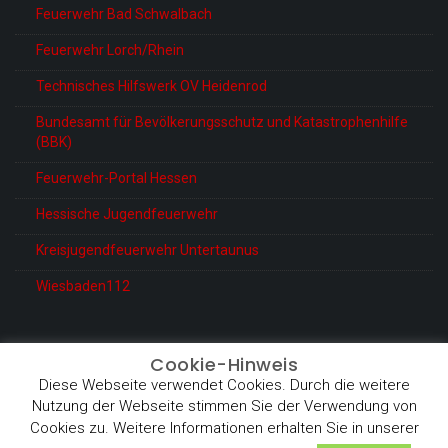
Feuerwehr Bad Schwalbach
Feuerwehr Lorch/Rhein
Technisches Hilfswerk OV Heidenrod
Bundesamt für Bevölkerungsschutz und Katastrophenhilfe
(BBK)
Feuerwehr-Portal Hessen
Hessische Jugendfeuerwehr
Kreisjugendfeuerwehr Untertaunus
Wiesbaden112
Cookie-Hinweis
Diese Webseite verwendet Cookies. Durch die weitere
© Feuerwehr Heidenrod-Kemel
Nutzung der Webseite stimmen Sie der Verwendung von
Proudly powered by WordPress
|
Theme: BetterHealth by
Cookies zu. Weitere Informationen erhalten Sie in unserer
CanyonThemes
.