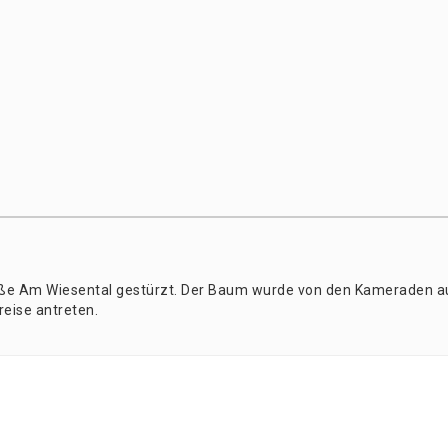
ra­ße Am Wie­sen­tal gestürzt. Der Baum wur­de von den Kame­ra­den a
rei­se antreten.