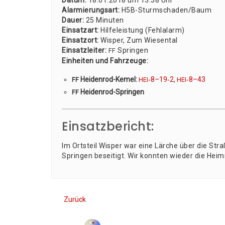
Datum:
18.01.2018 um 13:38 Uhr
Alar­mie­rungs­art:
H5B-Sturm­scha­den/­Baum
Dau­er:
25 Minu­ten
Ein­satz­art:
Hil­fe­leis­tung (Fehl­alarm)
Ein­satz­ort:
Wis­per, Zum Wie­sen­tal
Ein­satz­lei­ter:
Sprin­gen
FF
Ein­hei­ten und Fahr­zeu­ge:
Hei­den­rod-Kemel:
‑8–19‑2
,
‑8–43
FF
HEI
HEI
Hei­den­rod-Sprin­gen
FF
Einsatzbericht:
Im Orts­teil Wis­per war eine Lär­che über die St
Sprin­gen besei­tigt. Wir konn­ten wie­der die Heim­
Zurück