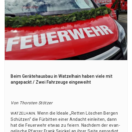
Beim Gerä­te­haus­bau in Wat­zel­hain haben vie­le mit
ange­packt / Zwei Fahr­zeu­ge eingeweiht
Von Thors­ten Stötzer
. Wenn die Idea­le „Ret­ten Löschen Ber­gen
WATZELHAIN
Schüt­zen“ die Für­bit­ten einer Andacht ein­lei­ten, dann
hat die Feu­er­wehr etwas zu fei­ern. Nach­dem der evan­
ge­li­sche Pfar­rer Frank Sei­ckel an ihrer Sei­te gepre­digt