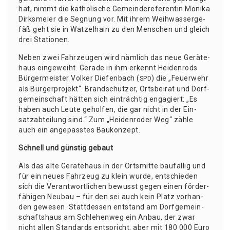
hat, nimmt die katho­li­sche Gemein­de­re­fe­ren­tin Moni­ka
Dirks­mei­er die Seg­nung vor. Mit ihrem Weih­was­ser­ge­
fäß geht sie in Wat­zel­hain zu den Men­schen und gleich
drei Stationen.
Neben zwei Fahr­zeu­gen wird näm­lich das neue Gerä­te­
haus ein­ge­weiht. Gera­de in ihm erkennt Hei­den­rods
Bür­ger­meis­ter Vol­ker Die­fen­bach (
) die „Feu­er­wehr
SPD
als Bür­ger­pro­jekt“. Brand­schüt­zer, Orts­bei­rat und Dorf­
ge­mein­schaft hät­ten sich ein­träch­tig enga­giert: „Es
haben auch Leu­te gehol­fen, die gar nicht in der Ein­
satz­ab­tei­lung sind.“ Zum „Hei­den­ro­der Weg“ zäh­le
auch ein ange­pass­tes Baukonzept.
Schnell und güns­tig gebaut
Als das alte Gerä­te­haus in der Orts­mit­te bau­fäl­lig und
für ein neu­es Fahr­zeug zu klein wur­de, ent­schie­den
sich die Ver­ant­wort­li­chen bewusst gegen einen för­der­
fä­hi­gen Neu­bau – für den sei auch kein Platz vor­han­
den gewe­sen. Statt­des­sen ent­stand am Dorf­ge­mein­
schafts­haus am Schle­hen­weg ein Anbau, der zwar
nicht allen Stan­dards ent­spricht, aber mit 180 000 Euro