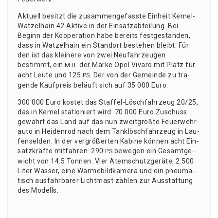
Aktu­ell besitzt die zusam­men­ge­fass­te Ein­heit Kemel-
Wat­zel­hain 42 Akti­ve in der Ein­satz­ab­tei­lung. Bei
Beginn der Koope­ra­ti­on habe bereits fest­ge­stan­den,
dass in Wat­zel­hain ein Stand­ort bestehen bleibt. Für
den ist das klei­ne­re von zwei Neu­fahr­zeu­gen
bestimmt, ein
der Mar­ke Opel Viva­ro mit Platz für
MTF
acht Leu­te und 125
. Der von der Gemein­de zu tra­
PS
gen­de Kauf­preis beläuft sich auf 35 000 Euro.
300 000 Euro kos­tet das Staf­fel-Lösch­fahr­zeug 20/25,
das in Kemel sta­tio­niert wird. 70 000 Euro Zuschuss
gewährt das Land auf das nun zweit­größ­te Feu­er­wehr­
au­to in Hei­den­rod nach dem Tank­lösch­fahr­zeug in Lau­
fen­sel­den. In der ver­grö­ßer­ten Kabi­ne kön­nen acht Ein­
satz­kräf­te mit­fah­ren. 290
bewe­gen ein Gesamt­ge­
PS
wicht von 14.5 Ton­nen. Vier Atem­schutz­ge­rä­te, 2 500
Liter Was­ser, eine Wär­me­bild­ka­me­ra und ein pneu­ma­
tisch aus­fahr­ba­rer Licht­mast zäh­len zur Aus­stat­tung
des Modells.