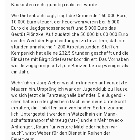
Bau­kos­ten recht güns­tig rea­li­siert wurde.
Wie Die­fen­bach sagt, trägt die Gemein­de 160 000 Euro,
10 000 Euro steu­ert der Feu­er­wehr­ver­ein bei, 5 000
Euro die Jagd­ge­nos­sen­schaft und 5 000 Euro das
Gestüt Plönz­ke. Auf zusätz­li­che 50 000 bis 60 000 Euro
sei der Wert der Eigen­leis­tun­gen zu bezif­fern, dahin­ter
stün­den annä­hernd 1 200 Arbeits­stun­den. Stef­fen
Kem­pe­nich hat allei­ne 232.5 Stun­den geschafft und die
Ein­sät­ze mit Bir­git Stief­va­ter koor­di­niert. Das Vor­ha­ben
wur­de zügig umge­setzt, die Bau­zeit betrug weni­ger als
ein Jahr.
Wehr­füh­rer Jörg Weber weist im Inne­ren auf ver­setz­te
Mau­ern hin. Ursprüng­lich war der Jugend­club zu Hau­se,
wo sich jetzt die Fahr­zeug­hal­le befin­det. Die Jugend­li­
chen haben unter glei­chem Dach eine neue Unter­kunft
erhal­ten, die Toi­let­ten sind von bei­den Sei­ten zugäng­
lich. Unter­ge­stellt wer­den in Wat­zel­hain ein Mann­
schafts­trans­port­fahr­zeug (
) und ein Mehr­zweck-
MTF
Anhän­ger. „Raum für wei­te­re Mit­glie­der haben wir
auch“, wirbt Weber für den Dienst in Rei­hen der
Feuerwehr.