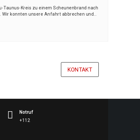
au-Tau­nus-Kreis zu einem Scheu­nen­brand nach
n. Wir konn­ten unse­re Anfahrt abbre­chen und…
KONTAKT
Notruf
+112