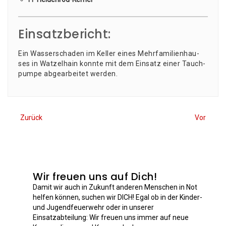
Einsatzbericht:
Ein Was­ser­scha­den im Kel­ler eines Mehr­fa­mi­li­en­hau­
ses in Wat­zel­hain konn­te mit dem Ein­satz einer Tauch­
pum­pe abge­ar­bei­tet werden.
Zurück
Vor
Wir freuen uns auf Dich!
Damit wir auch in Zukunft anderen Menschen in Not
helfen können, suchen wir DICH! Egal ob in der Kinder-
und Jugendfeuerwehr oder in unserer
Einsatzabteilung: Wir freuen uns immer auf neue