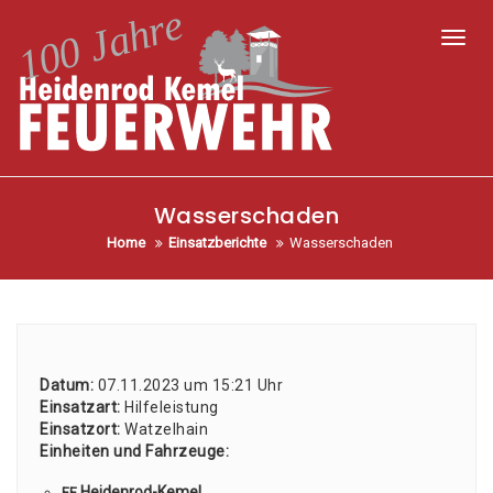
Toggl
Wasserschaden
Home
Einsatzberichte
Wasserschaden
Datum:
07.11.2023 um 15:21 Uhr
Ein­satz­art:
Hil­fe­leis­tung
Ein­satz­ort:
Wat­zel­hain
Ein­hei­ten und Fahr­zeu­ge:
Hei­den­rod-Kemel
FF