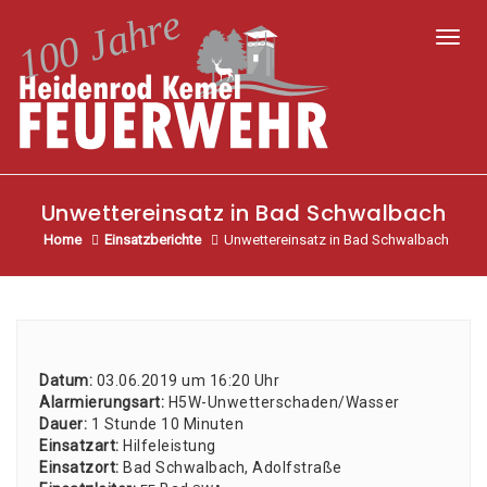
Toggl
Unwettereinsatz in Bad Schwalbach
Home
Einsatzberichte
Unwettereinsatz in Bad Schwalbach
Datum:
03.06.2019 um 16:20 Uhr
Alar­mie­rungs­art:
H5W-Unwet­ter­scha­den/­Was­ser
Dau­er:
1 Stun­de 10 Minu­ten
Ein­satz­art:
Hil­fe­leis­tung
Ein­satz­ort:
Bad Schwal­bach, Adolf­stra­ße