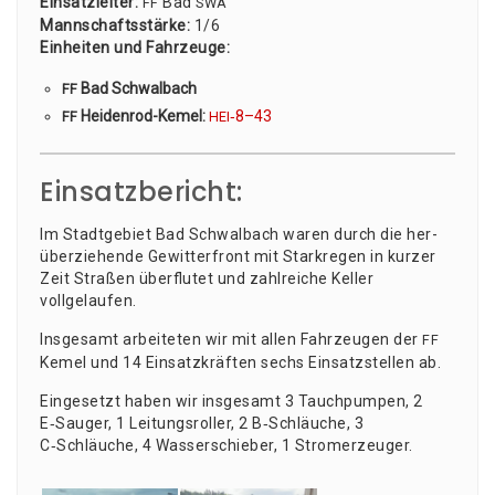
Ein­satz­lei­ter:
Bad
FF
SWA
Mann­schafts­stär­ke:
1/6
Ein­hei­ten und Fahr­zeu­ge:
Bad Schwalbach
FF
Hei­den­rod-Kemel:
‑8–43
FF
HEI
Einsatzbericht:
Im Stadt­ge­biet Bad Schwal­bach waren durch die her­
über­zie­hen­de Gewit­ter­front mit Stark­re­gen in kur­zer
Zeit Stra­ßen über­flu­tet und zahl­rei­che Kel­ler
vollgelaufen.
Ins­ge­samt arbei­te­ten wir mit allen Fahr­zeu­gen der
FF
Kemel und 14 Ein­satz­kräf­ten sechs Ein­satz­stel­len ab.
Ein­ge­setzt haben wir ins­ge­samt 3 Tauch­pum­pen, 2
E‑Sauger, 1 Lei­tungs­rol­ler, 2 B‑Schläuche, 3
C‑Schläuche, 4 Was­ser­schie­ber, 1 Stromerzeuger.