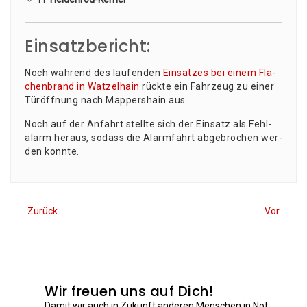
Einsatzbericht:
Noch wäh­rend des lau­fen­den
Ein­sat­zes bei einem Flä­
chen­brand in Wat­zel­hain
rück­te ein Fahr­zeug zu einer
Tür­öff­nung nach Map­pers­hain aus.
Noch auf der Anfahrt stell­te sich der Ein­satz als Fehl­
alarm her­aus, sodass die Alarm­fahrt abge­bro­chen wer­
den konnte.
Zurück
Vor
Wir freuen uns auf Dich!
Damit wir auch in Zukunft anderen Menschen in Not