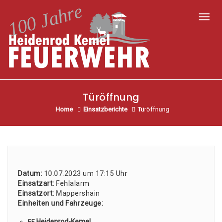
Toggl
Türöffnung
Home
Einsatzberichte
Türöffnung
Datum:
10.07.2023 um 17:15 Uhr
Ein­satz­art:
Fehl­alarm
Ein­satz­ort:
Map­pers­hain
Ein­hei­ten und Fahr­zeu­ge:
Hei­den­rod-Kemel
FF