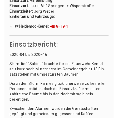
Ein­satz­art:
Hil­fe­leis­tung
Ein­satz­ort:
Abf.Springen -> Wis­per­stra­ße
L3033
Ein­satz­lei­ter:
Jörg Weber
Ein­hei­ten und Fahr­zeu­ge:
Hei­den­rod-Kemel:
‑8–19‑1
FF
HEI
Einsatzbericht:
2020-04 bis 2020–16
Sturm­tief “Sabi­ne” brach­te für die Feu­er­wehr Kemel
seit kurz nach Mit­ter­nacht im Gemein­de­ge­biet 13 Ein­
satz­stel­len mit umge­stürz­ten Bäumen.
Durch den Sturm kam es glück­li­cher­wei­se zu kei­ner­lei
Per­so­nen­schä­den, doch die Ein­satz­kräf­te muss­ten
zahl­rei­che Bäu­me bis in den Nach­mit­tag hin­ein
beseitigen.
Zwi­schen den Alar­men wur­den die Gerät­schaf­ten
gepflegt und gemein­sam geges­sen und Kaf­fee