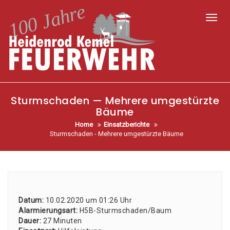
Toggl
Sturmschaden — Mehrere umgestürzte
Bäume
Home
Einsatzberichte
Sturmschaden - Mehrere umgestürzte Bäume
Datum:
10.02.2020 um 01:26 Uhr
Alar­mie­rungs­art:
H5B-Sturm­scha­den/­Baum
Dau­er:
27 Minu­ten