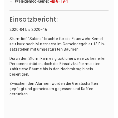
Hei­den­rod-Kemel:
‑8–19‑1
FF
HEI
Einsatzbericht:
2020-04 bis 2020–16
Sturm­tief “Sabi­ne” brach­te für die Feu­er­wehr Kemel
seit kurz nach Mit­ter­nacht im Gemein­de­ge­biet 13 Ein­
satz­stel­len mit umge­stürz­ten Bäumen.
Durch den Sturm kam es glück­li­cher­wei­se zu kei­ner­lei
Per­so­nen­schä­den, doch die Ein­satz­kräf­te muss­ten
zahl­rei­che Bäu­me bis in den Nach­mit­tag hin­ein
beseitigen.
Zwi­schen den Alar­men wur­den die Gerät­schaf­ten
gepflegt und gemein­sam geges­sen und Kaf­fee
getrunken.