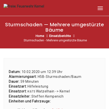
Toggl
Sturmschaden — Mehrere umgestürzte
Bäume
Home
Einsatzberichte
Sturmschaden - Mehrere umgestürzte Bäume
Datum:
10.02.2020 um 12:39 Uhr
Alar­mie­rungs­art:
H5B-Sturm­scha­den/­Baum
Dau­er:
59 Minu­ten
Ein­satz­art:
Hil­fe­leis­tung
Ein­satz­ort:
Wat­zel­hain -> Kemel
K675
Ein­satz­lei­ter:
Stef­fen Kem­pe­nich
Ein­hei­ten und Fahr­zeu­ge: