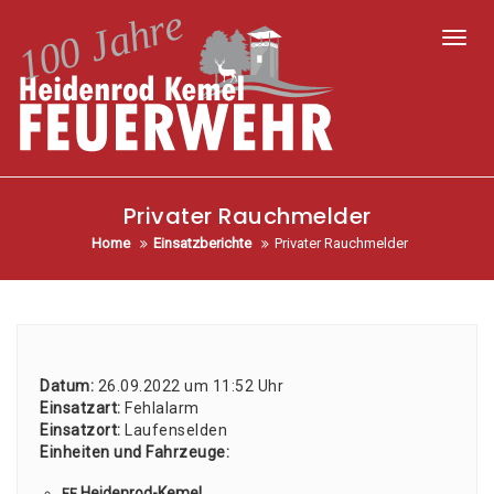
Toggl
Privater Rauchmelder
Home
Einsatzberichte
Privater Rauchmelder
Datum:
26.09.2022 um 11:52 Uhr
Ein­satz­art:
Fehl­alarm
Ein­satz­ort:
Lau­fen­sel­den
Ein­hei­ten und Fahr­zeu­ge:
Hei­den­rod-Kemel
FF