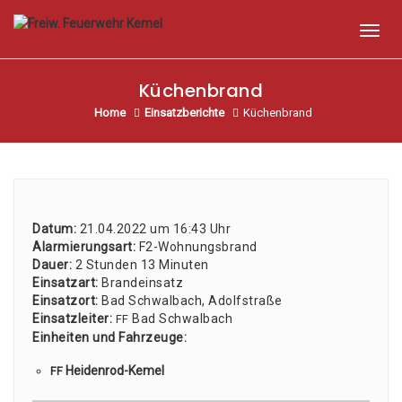
Toggl
Küchenbrand
Home
Einsatzberichte
Küchenbrand
Datum:
21.04.2022 um 16:43 Uhr
Alar­mie­rungs­art:
F2-Woh­nungs­brand
Dau­er:
2 Stun­den 13 Minu­ten
Ein­satz­art:
Brand­ein­satz
Ein­satz­ort:
Bad Schwal­bach, Adolf­stra­ße
Ein­satz­lei­ter:
Bad Schwal­bach
FF
Ein­hei­ten und Fahr­zeu­ge:
Hei­den­rod-Kemel
FF