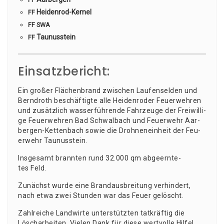
Hei­den­rod-Kemel
FF
FF
SWA
Tau­nus­stein
FF
Einsatzbericht:
Ein gro­ßer Flä­chen­brand zwi­schen Lau­fen­sel­den und
Bernd­roth beschäf­tig­te alle Hei­den­ro­der Feu­er­weh­ren
und zusätz­lich was­ser­füh­ren­de Fahr­zeu­ge der Frei­wil­li­
ge Feu­er­weh­ren Bad Schwal­bach und Feu­er­wehr Aar­
ber­gen-Ket­ten­bach sowie die Droh­nen­ein­heit der Feu­
er­wehr Taunusstein.
Ins­ge­samt brann­ten rund 32.000 qm abge­ern­te­
tes Feld.
Zunächst wur­de eine Brand­aus­brei­tung ver­hin­dert,
nach etwa zwei Stun­den war das Feu­er gelöscht.
Zahl­rei­che Land­wir­te unter­stütz­ten tat­kräf­tig die
Lösch­ar­bei­ten. Vie­len Dank für die­se wert­vol­le Hilfe!