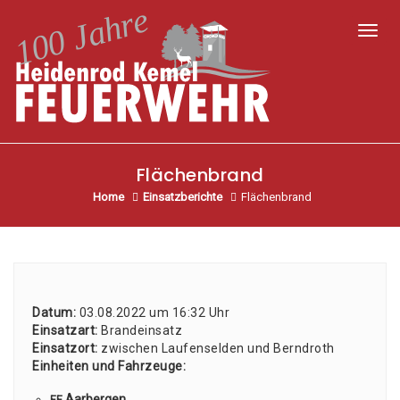
Toggl
Flächenbrand
Home
Einsatzberichte
Flächenbrand
Datum:
03.08.2022 um 16:32 Uhr
Ein­satz­art:
Brand­ein­satz
Ein­satz­ort:
zwi­schen Lau­fen­sel­den und Bernd­roth
Ein­hei­ten und Fahr­zeu­ge:
Aar­ber­gen
FF