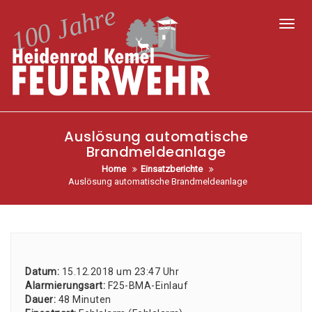
Toggl
Auslösung automatische
Brandmeldeanlage
Home
Einsatzberichte
Auslösung automatische Brandmeldeanlage
Datum:
15.12.2018 um 23:47 Uhr
Alar­mie­rungs­art:
F25-BMA-Ein­lauf
Dau­er:
48 Minu­ten