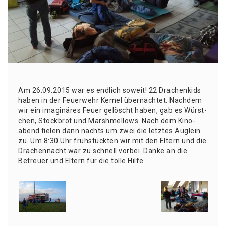
Am 26.09.2015 war es end­lich soweit! 22 Dra­chen­kids
haben in der Feu­er­wehr Kemel über­nach­tet. Nach­dem
wir ein ima­gi­nä­res Feu­er gelöscht haben, gab es Würst­
chen, Stock­brot und Marsh­mel­lows. Nach dem Kino­
abend fie­len dann nachts um zwei die letz­tes Äug­lein
zu. Um 8:30 Uhr früh­stück­ten wir mit den Eltern und die
Dra­chen­nacht war zu schnell vor­bei. Dan­ke an die
Betreu­er und Eltern für die tol­le Hilfe.