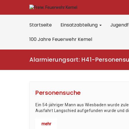
Startseite
Einsatzabteilung
Jugend
100 Jahre Feuerwehr Kemel
Alarmierungsart:
H41-Personens
Personensuche
Ein 54-jäh­ri­ger Mann aus Wies­ba­den wur­de zu
Aus­fahrt Lang­schied auf­ge­fun­den wur­de und die 
mehr