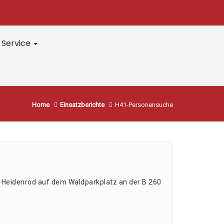
Service
Home
Einsatzberichte
H41-Personensuche
 Hei­den­rod auf dem Wald­park­platz an der B 260