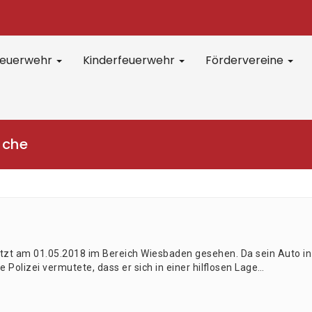
feuerwehr
Kinderfeuerwehr
Fördervereine
uche
letzt am 01.05.2018 im Bereich Wies­ba­den gese­hen. Da sein Auto in
Poli­zei ver­mu­te­te, dass er sich in einer hilf­lo­sen Lage…