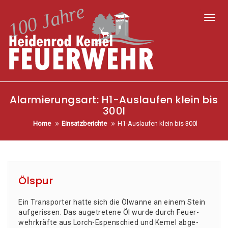
Toggl
Alarmierungsart:
H1-Auslaufen klein bis
300l
Home
Einsatzberichte
H1-Auslaufen klein bis 300l
Ölspur
Ein Trans­por­ter hat­te sich die Ölwan­ne an einem Stein
auf­ge­ris­sen. Das augetre­te­ne Öl wur­de durch Feu­er­
wehr­kräf­te aus Lorch-Espen­schied und Kemel abge­