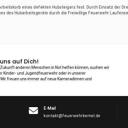
rbeits­korb eines defek­ten Hub­stei­gers fest. Durch Ein­satz der Dreh­l
 des Hub­ar­beits­ge­räts durch die Frei­wil­li­ge Feu­er­wehr Lau­fen­s
 uns auf Dich!
n Zukunft anderen Menschen in Not helfen können, suchen wir
der Kinder- und Jugendfeuerwehr oder in unserer
: Wir freuen uns immer auf neue Kameradinnen und
E-Mail
kontakt@feuerwehrkemel.de