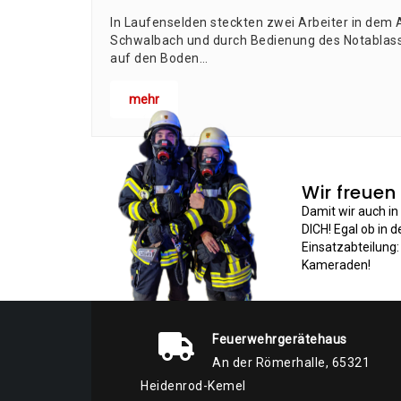
In Lau­fen­sel­den steck­ten zwei Arbei­ter in dem A
Schwal­bach und durch Bedie­nung des Not­ab­las­ses
auf den Boden…
mehr
Wir freuen
Damit wir auch i
DICH! Egal ob in 
Einsatzabteilung
Kameraden!
Feuerwehrgerätehaus
An der Römerhalle, 65321
Heidenrod-Kemel