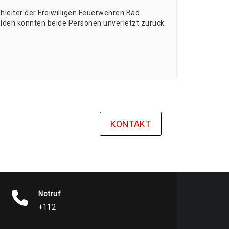
ei­ter der Frei­wil­li­gen Feu­er­weh­ren Bad
el­den konn­ten bei­de Per­so­nen unver­letzt zurück
KONTAKT
Notruf
+112