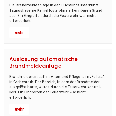
Die Brand­mel­de­an­la­ge in der Flücht­lings­un­ter­kunft
Tau­nus­ka­ser­ne Kemel lös­te ohne erkenn­ba­ren Grund
aus. Ein Ein­grei­fen durch die Feu­er­wehr war nicht
erforderlich.
mehr
Auslösung automatische
Brandmeldeanlage
Brand­mel­der­ein­lauf im Alten-und Pfle­ge­heim „Feli­cia“
in Grebenroth. Der Bereich, in dem der Brand­mel­der
aus­ge­löst hat­te, wur­de durch die Feu­er­wehr kon­trol­
liert. Ein Ein­grei­fen der Feu­er­wehr war nicht
erforderlich.
mehr