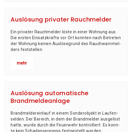
Auslösung privater Rauchmelder
Ein pri­va­ter Rauch­mel­der lös­te in einer Woh­nung aus.
Die ers­ten Ein­satz­kräf­te vor Ort konn­ten nach Betre­ten
der Woh­nung kei­nen Aus­lö­se­grund des Rauch­warn­mel­
ders feststellen.
mehr
Auslösung automatische
Brandmeldeanlage
Brand­mel­der­ein­lauf in einem Son­der­ob­jekt in Lau­fen­
sel­den. Der Bereich, in dem der Brand­mel­der aus­ge­löst
hat­te, wur­de durch die Feu­er­wehr kon­trol­liert. Es konn­
te kein Scha­dens­er­eig­nis fest­ge­stellt werden.