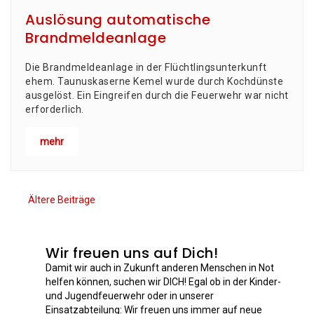
Auslösung automatische
Brandmeldeanlage
Die Brand­mel­de­an­la­ge in der Flücht­lings­un­ter­kunft
ehem. Tau­nus­ka­ser­ne Kemel wur­de durch Koch­düns­te
aus­ge­löst. Ein Ein­grei­fen durch die Feu­er­wehr war nicht
erforderlich.
mehr
Ältere Beiträge
Wir freuen uns auf Dich!
Damit wir auch in Zukunft anderen Menschen in Not
helfen können, suchen wir DICH! Egal ob in der Kinder-
und Jugendfeuerwehr oder in unserer
Einsatzabteilung: Wir freuen uns immer auf neue