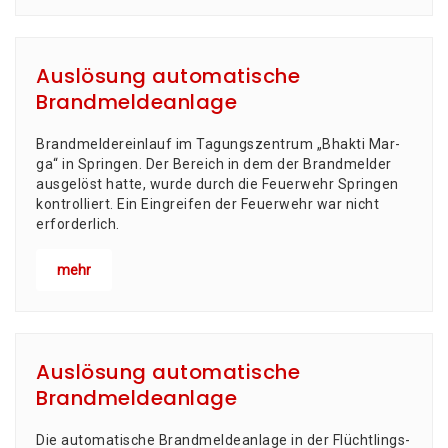
Auslösung automatische
Brandmeldeanlage
Brand­mel­der­ein­lauf im Tagungs­zen­trum „Bhak­ti Mar­
ga“ in Springen. Der Bereich in dem der Brand­mel­der
aus­ge­löst hat­te, wur­de durch die Feu­er­wehr Sprin­gen
kon­trol­liert. Ein Ein­grei­fen der Feu­er­wehr war nicht
erforderlich.
mehr
Auslösung automatische
Brandmeldeanlage
Die auto­ma­ti­sche Brand­mel­de­an­la­ge in der Flücht­lings­