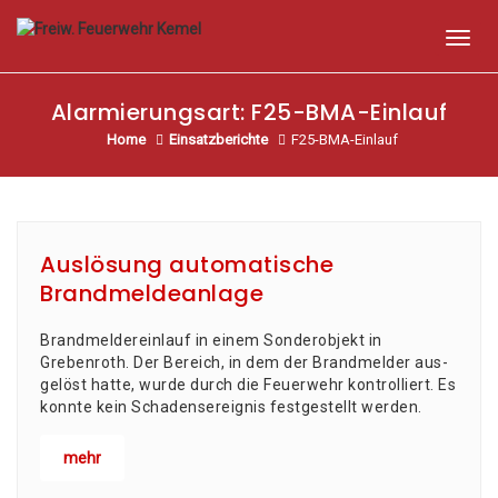
Toggl
Alarmierungsart:
F25-BMA-Einlauf
Home
Einsatzberichte
F25-BMA-Einlauf
Auslösung automatische
Brandmeldeanlage
Brand­mel­der­ein­lauf in einem Son­der­ob­jekt in
Grebenroth. Der Bereich, in dem der Brand­mel­der aus­
ge­löst hat­te, wur­de durch die Feu­er­wehr kon­trol­liert. Es
konn­te kein Scha­dens­er­eig­nis fest­ge­stellt werden.
mehr