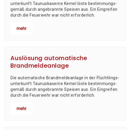
un­ter­kunft Tau­nus­ka­ser­ne Kemel lös­te bestim­mungs­
ge­mäß durch ange­brann­te Spei­sen aus. Ein Ein­grei­fen
durch die Feu­er­wehr war nicht erforderlich.
mehr
Auslösung automatische
Brandmeldeanlage
Die auto­ma­ti­sche Brand­mel­de­an­la­ge in der Flücht­lings­
un­ter­kunft Tau­nus­ka­ser­ne Kemel lös­te bestim­mungs­
ge­mäß durch ange­brann­te Spei­sen aus. Ein Ein­grei­fen
durch die Feu­er­wehr war nicht erforderlich.
mehr