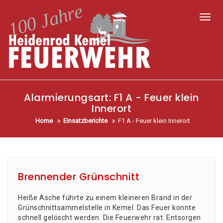
Toggl
Alarmierungsart:
F1 A - Feuer klein
Innerort
Home
Einsatzberichte
F1 A - Feuer klein Innerort
Brennender Grünschnitt
Hei­ße Asche führ­te zu einem klei­ne­ren Brand in der
Grün­schnitt­sam­mel­stel­le in Kemel. Das Feu­er konn­te
schnell gelöscht werden. Die Feu­er­wehr rat: Ent­sor­gen