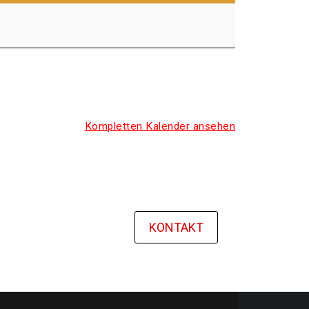
Kom­plet­ten Kalen­der ansehen
KONTAKT