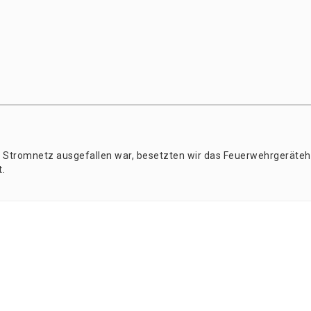
Strom­netz aus­ge­fal­len war, besetz­ten wir das Feu­er­wehr­ge­rä­te­
t.