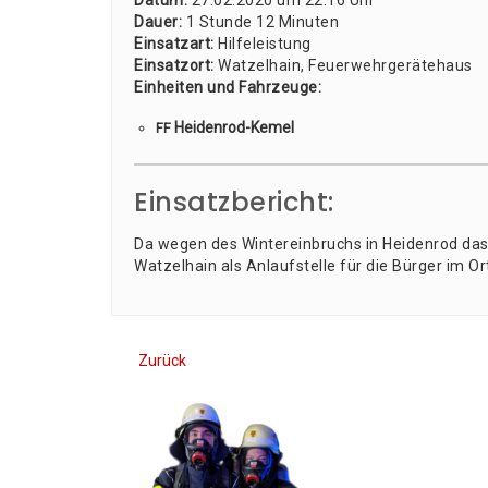
Datum:
27.02.2020 um 22:16 Uhr
Dau­er:
1 Stun­de 12 Minu­ten
Ein­satz­art:
Hil­fe­leis­tung
Ein­satz­ort:
Wat­zel­hain, Feu­er­wehr­ge­rä­te­haus
Ein­hei­ten und Fahr­zeu­ge:
Hei­den­rod-Kemel
FF
Einsatzbericht:
Da wegen des Win­ter­ein­bruchs in Hei­den­rod das 
Wat­zel­hain als Anlauf­stel­le für die Bür­ger im Or
Zurück