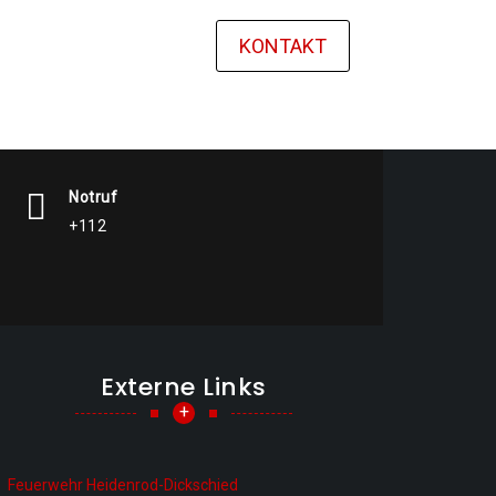
KONTAKT
Notruf
+112
Externe Links
+
Feuerwehr Heidenrod-Dickschied