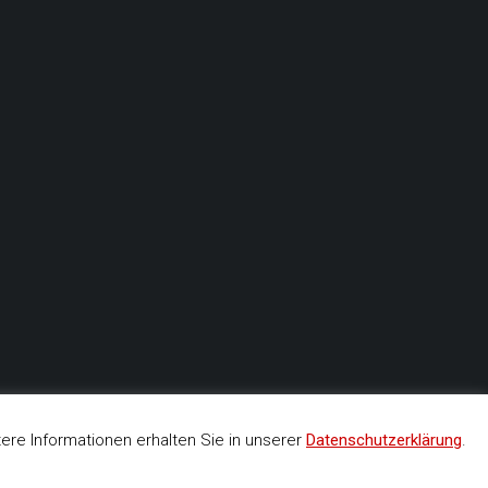
re Informationen erhalten Sie in unserer
Datenschutzerklärung
.
by WordPress
|
Theme: BetterHealth by
CanyonThemes
.