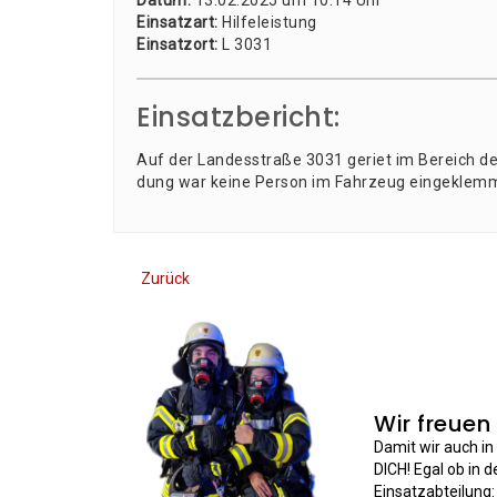
Datum:
13.02.2025 um 10:14 Uhr
Ein­satz­art:
Hil­fe­leis­tung
Ein­satz­ort:
L 3031
Einsatzbericht:
Auf der Lan­des­stra­ße 3031 geriet im Bereich de
dung war kei­ne Per­son im Fahr­zeug ein­ge­klemm
Zurück
Wir freuen
Damit wir auch i
DICH! Egal ob in 
Einsatzabteilung