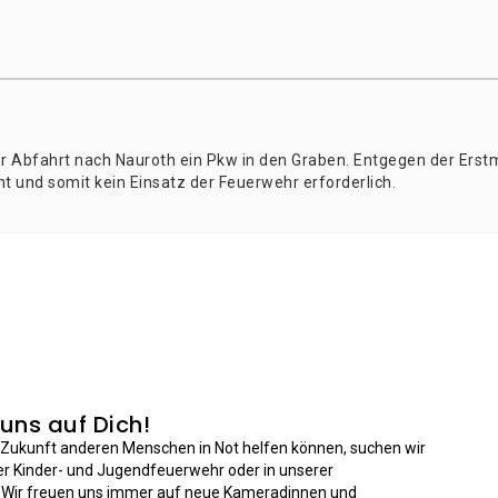
r Abfahrt nach Nau­roth ein Pkw in den Gra­ben. Ent­ge­gen der Erst­
t und somit kein Ein­satz der Feu­er­wehr erforderlich.
 uns auf Dich!
n Zukunft anderen Menschen in Not helfen können, suchen wir
der Kinder- und Jugendfeuerwehr oder in unserer
: Wir freuen uns immer auf neue Kameradinnen und