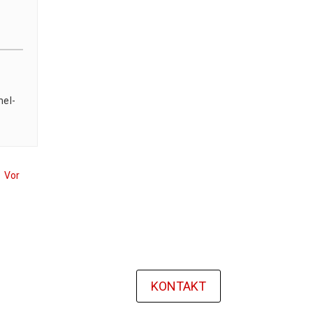
mel­
Vor
KONTAKT