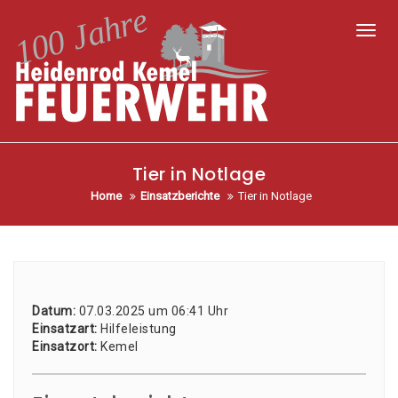
Toggl
Tier in Notlage
Home
Einsatzberichte
Tier in Notlage
Datum:
07.03.2025 um 06:41 Uhr
Ein­satz­art:
Hil­fe­leis­tung
Ein­satz­ort:
Kemel