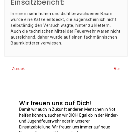
Einsatzbericht:
In einem sehr hohen und dicht bewach­se­nen Baum
wur­de eine Kat­ze ent­deckt, die augen­schein­lich nicht
selb­stän­dig den Ver­such wag­te, hin­ter zu klet­tern.
Auch die tech­ni­schen Mit­tel der Feu­er­wehr waren nicht
aus­rei­chend, daher wur­de auf einen fach­män­ni­schen
Baum­klet­te­rer verwiesen.
Zurück
Vor
Wir freuen uns auf Dich!
Damit wir auch in Zukunft anderen Menschen in Not
helfen können, suchen wir DICH! Egal ob in der Kinder-
und Jugendfeuerwehr oder in unserer
Einsatzabteilung: Wir freuen uns immer auf neue