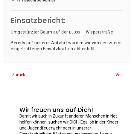
Hei­den­rod-Kemel
FF
Einsatzbericht:
Umge­stürz­ter Baum auf der
— Wisperstraße
L3033
Bereits auf unse­rer Anfahrt wur­den wir von den zuerst
ein­ge­trof­fe­nen Ein­satz­kräf­ten abbestellt.
Zurück
Vor
Wir freuen uns auf Dich!
Damit wir auch in Zukunft anderen Menschen in Not
helfen können, suchen wir DICH! Egal ob in der Kinder-
und Jugendfeuerwehr oder in unserer