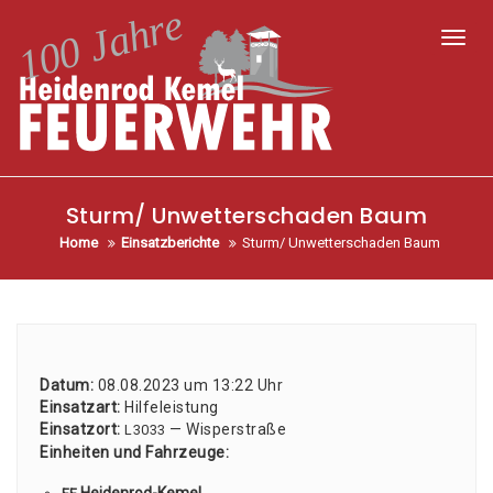
Toggl
Sturm/ Unwetterschaden Baum
Home
Einsatzberichte
Sturm/ Unwetterschaden Baum
Datum:
08.08.2023 um 13:22 Uhr
Ein­satz­art:
Hil­fe­leis­tung
Ein­satz­ort:
— Wis­per­stra­ße
L3033
Ein­hei­ten und Fahr­zeu­ge: