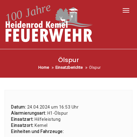
Toggl
Ölspur
Home
Einsatzberichte
Ölspur
Datum:
24.04.2024 um 16:53 Uhr
Alar­mie­rungs­art:
H1-Ölspur
Ein­satz­art:
Hil­fe­leis­tung
Ein­satz­ort:
Kemel
Ein­hei­ten und Fahr­zeu­ge: