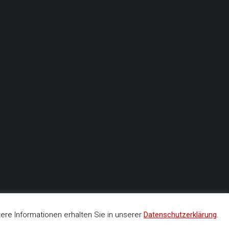
re Informationen erhalten Sie in unserer
Datenschutzerklärung
.
by WordPress
|
Theme: BetterHealth by
CanyonThemes
.