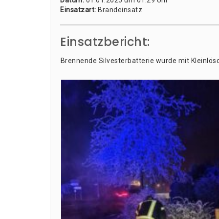
Datum:
01.01.2025 um 01:29 Uhr
Ein­satz­art:
Brandeinsatz
Einsatzbericht:
⁠Bren­nen­de Sil­ves­ter­bat­te­rie wur­de mit Klein­lö