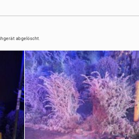
sch­ge­rät abgelöscht.