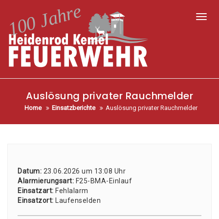
Toggl
Auslösung privater Rauchmelder
Home
Einsatzberichte
Auslösung privater Rauchmelder
Datum:
23.06.2026 um 13:08 Uhr
Alar­mie­rungs­art:
F25-BMA-Ein­lauf
Ein­satz­art:
Fehl­alarm
Ein­satz­ort:
Laufenselden