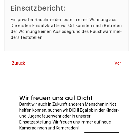
Einsatzbericht:
Ein pri­va­ter Rauch­mel­der lös­te in einer Woh­nung aus.
Die ers­ten Ein­satz­kräf­te vor Ort konn­ten nach Betre­ten
der Woh­nung kei­nen Aus­lö­se­grund des Rauch­warn­mel­
ders feststellen.
Zurück
Vor
Wir freuen uns auf Dich!
Damit wir auch in Zukunft anderen Menschen in Not
helfen können, suchen wir DICH! Egal ob in der Kinder-
und Jugendfeuerwehr oder in unserer
Einsatzabteilung: Wir freuen uns immer auf neue
Kameradinnen und Kameraden!