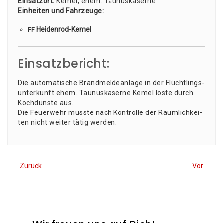
Ein­satz­ort:
Kemel, ehem. Tau­nus­ka­ser­ne
Ein­hei­ten und Fahr­zeu­ge:
Hei­den­rod-Kemel
FF
Einsatzbericht:
Die auto­ma­ti­sche Brand­mel­de­an­la­ge in der Flücht­lings­
un­ter­kunft ehem. Tau­nus­ka­ser­ne Kemel lös­te durch
Koch­düns­te aus.
Die Feu­er­wehr muss­te nach Kon­trol­le der Räum­lich­kei­
ten nicht wei­ter tätig werden.
Zurück
Vor