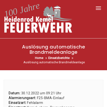
Toggl
Auslösung automatische
Brandmeldeanlage
Home
Einsatzberichte
Auslösung automatische Brandmeldeanlage
Datum:
30.12.2022 um 09:21 Uhr
Alar­mie­rungs­art:
F25-BMA-Ein­lauf
Ein­satz­art:
Fehl­alarm