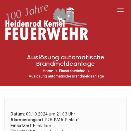
Toggl
Auslösung automatische
Brandmeldeanlage
Home
Einsatzberichte
Auslösung automatische Brandmeldeanlage
Datum:
09.10.2024 um 21:03 Uhr
Alar­mie­rungs­art:
F25-BMA-Ein­lauf
Ein­satz­art:
Fehl­alarm