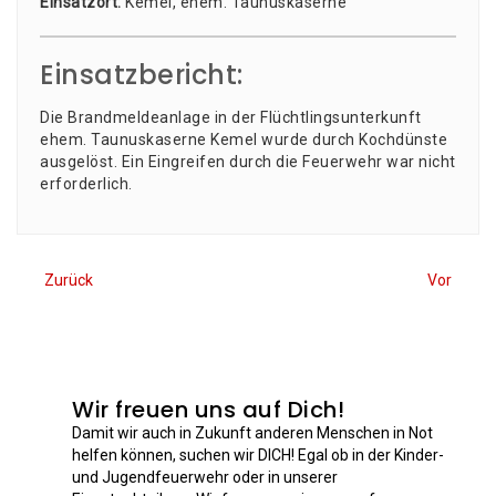
Ein­satz­ort:
Kemel, ehem. Taunuskaserne
Einsatzbericht:
Die Brand­mel­de­an­la­ge in der Flücht­lings­un­ter­kunft
ehem. Tau­nus­ka­ser­ne Kemel wur­de durch Koch­düns­te
aus­ge­löst. Ein Ein­grei­fen durch die Feu­er­wehr war nicht
erforderlich.
Zurück
Vor
Wir freuen uns auf Dich!
Damit wir auch in Zukunft anderen Menschen in Not
helfen können, suchen wir DICH! Egal ob in der Kinder-
und Jugendfeuerwehr oder in unserer