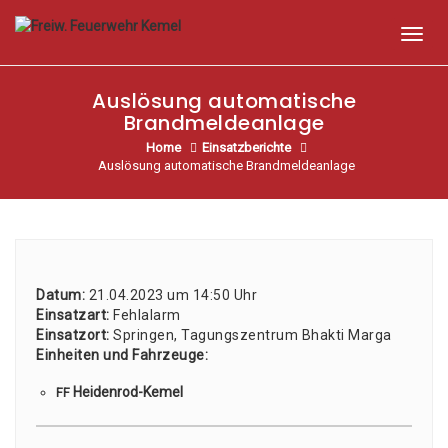
Toggl
Auslösung automatische
Brandmeldeanlage
Home
Einsatzberichte
Auslösung automatische Brandmeldeanlage
Datum:
21.04.2023 um 14:50 Uhr
Ein­satz­art:
Fehl­alarm
Ein­satz­ort:
Sprin­gen, Tagungs­zen­trum Bhak­ti Mar­ga
Ein­hei­ten und Fahr­zeu­ge:
Hei­den­rod-Kemel
FF