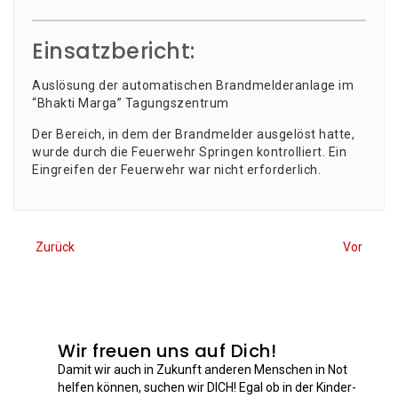
Einsatzbericht:
Aus­lö­sung der auto­ma­ti­schen Brand­mel­der­an­la­ge im
“Bhak­ti Mar­ga” Tagungszentrum
Der Bereich, in dem der Brand­mel­der aus­ge­löst hat­te,
wur­de durch die Feu­er­wehr Sprin­gen kon­trol­liert. Ein
Ein­grei­fen der Feu­er­wehr war nicht erforderlich.
Zurück
Vor
Wir freuen uns auf Dich!
Damit wir auch in Zukunft anderen Menschen in Not
helfen können, suchen wir DICH! Egal ob in der Kinder-