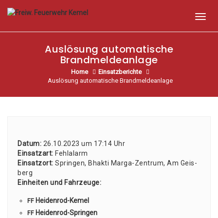
Toggl
Auslösung automatische
Brandmeldeanlage
Home
Einsatzberichte
Auslösung automatische Brandmeldeanlage
Datum:
26.10.2023 um 17:14 Uhr
Ein­satz­art:
Fehl­alarm
Ein­satz­ort:
Sprin­gen, Bhak­ti Mar­ga-Zen­trum, Am Geis­
berg
Ein­hei­ten und Fahr­zeu­ge:
Hei­den­rod-Kemel
FF
Hei­den­rod-Sprin­gen
FF