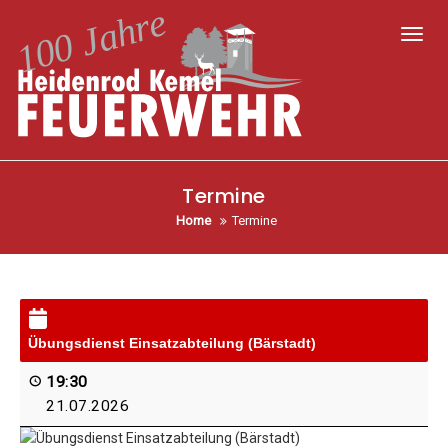
Toggl
Termine
Home
Termine
Übungs­dienst Ein­satz­ab­tei­lung (Bär­stadt)
19:30
21.07.2026