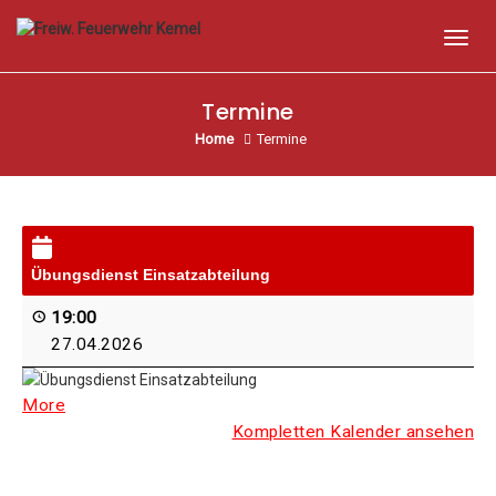
Toggl
Termine
Home
Termine
Übungs­dienst Einsatzabteilung
19:00
27.04.2026
More
Kom­plet­ten Kalen­der ansehen