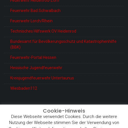
Feuerwehr Heidenrod-Zorn
Feuerwehr Bad Schwalbach
Feuerwehr Lorch/Rhein
Technisches Hilfswerk OV Heidenrod
Bundesamt für Bevölkerungsschutz und Katastrophenhilfe
(BBK)
Feuerwehr-Portal Hessen
Hessische Jugendfeuerwehr
Kreisjugendfeuerwehr Untertaunus
Wiesbaden112
Cookie-Hinweis
Diese Webseite verwendet Cookies. Durch die weitere
© Feuerwehr Heidenrod-Kemel
Nutzung der Webseite stimmen Sie der Verwendung von
Proudly powered by WordPress
|
Theme: BetterHealth by