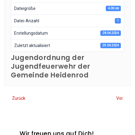
Datei­grö­ße
4.00
KB
Datei-Anzahl
1
Erstel­lungs­da­tum
28.04.2024
Zuletzt aktua­li­siert
29.04.2024
Jugendordnung der
Jugendfeuerwehr der
Gemeinde Heidenrod
Zurück
Vor
Wir freuen uns auf Dich!