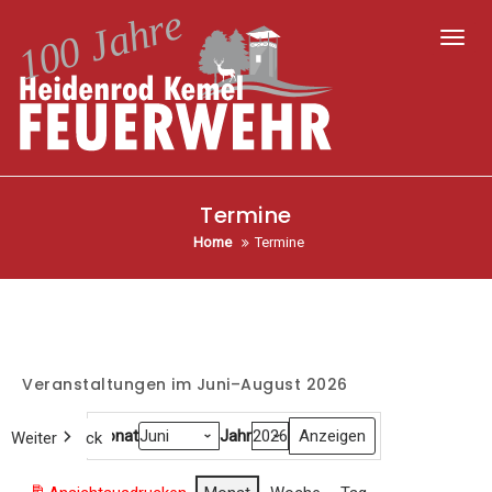
Toggl
Termine
Home
Termine
Veranstaltungen im Juni–August 2026
Monat
Jahr
Weiter
Heute
Zurück