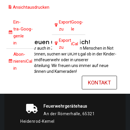
Ansicht
ausdrucken
Ein­
Export
Goog­
tra­
Goog­
zu
le
gen
le
Export
Wir freuen uns auf Dich!
in
iCal
zu
Damit wir auch in Zukunft anderen Menschen in Not
helfen können, suchen wir DICH! Egal ob in der Kinder-
Abon­
und Jugendfeuerwehr oder in unserer
nie­ren
iCal
Einsatzabteilung: Wir freuen uns immer auf neue
in
Kameradinnen und Kameraden!
KONTAKT
Feuerwehrgerätehaus
An der Römerhalle, 65321
Heidenrod-Kemel